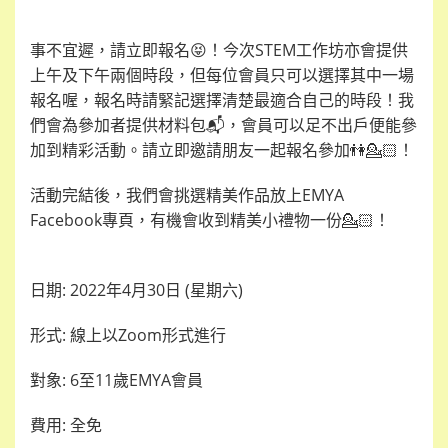
事不宜遲，請立即報名
😝
！今次STEM工作坊亦會提供
上午及下午兩個時段，但每位會員只可以選擇其中一場
報名喔，報名時請緊記選擇清楚最適合自己的時段！我
們會為參加者提供材料包
📬
，會員可以足不出戶便能參
加到精彩活動。請立即邀請朋友一起報名參加
👫💁🏻
！
活動完結後，我們會挑選精美作品放上EMYA
Facebook專頁，有機會收到精美小禮物一份
💁🏻
！
日期
: 2022
年
4
月
30
日
(
星期六
)
形式
:
線上以
Zoom
形式進行
對象
: 6
至
11歲EMYA
會員
費用
:
全免