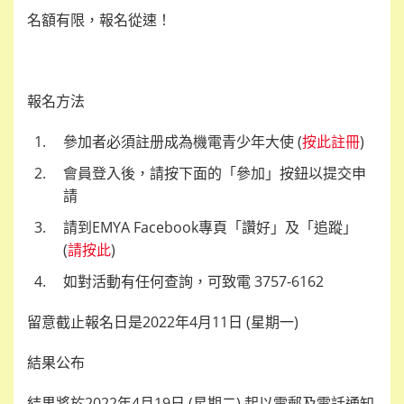
名額有限，報名從速！
報名方法
參加者必須註册成為機電青少年大使
(
按此註冊
)
會員登入後，請按下面的「參加」按鈕以提交申
請
請到
EMYA Facebook
專頁「讚好」及「追蹤」
(
請按此
)
如對活動有任何
查
詢，可致電
3757-6162
留意截止報名日是
2022
年
4
月
11
日
(
星期一
)
結果公布
結果將於
2022
年
4
月
19
日
(
星期二
)
起
以電郵及電話通知