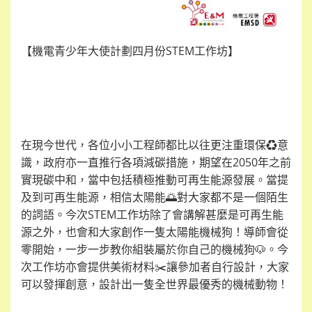
【機電青少年大使計劃四月份STEM工作坊】
在現今世代，各位小小工程師都比以往更注重環保
♻
️意
識，政府亦一直推行各項減碳措施，期望在2050年之前
實現碳中和，當中包括
積極推動可再生能源發展
。當提
及到可再生能源，相信太陽能
🌅
對大家都不是一個陌生
的詞語。今次STEM工作坊除了會講解甚麼是可再生能
源之外，也會和大家創作一隻太陽能機械狗！導師會從
零開始，一步一步教你組裝屬於你自己的機械狗
🐶
。今
次工作坊亦會提供美術材料
✂
️讓參加者自行設計，大家
可以發揮創意，設計出一隻全世界最優秀的機械動物！